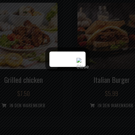
Grilled chicken
Italian Burger
$
7.50
$
5.99
IN DEN WARENKORB
IN DEN WARENKORB