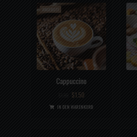
ANGEBOT!
Cappuccino
$
1.50
$
1.99
IN DEN WARENKORB