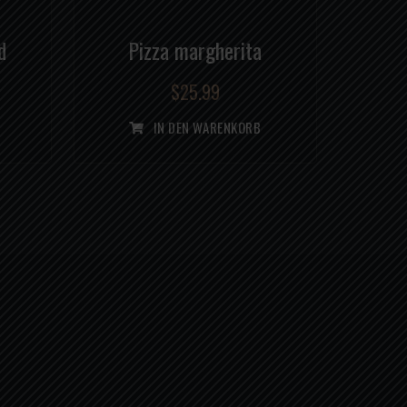
d
Pizza margherita
$
25.99
IN DEN WARENKORB