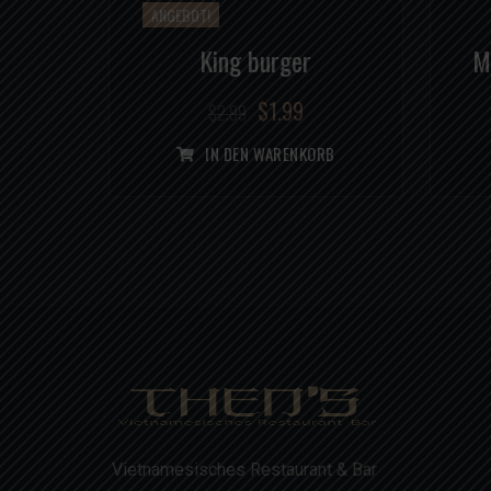
ANGEBOT!
King burger
M
$
1.99
$
2.99
IN DEN WARENKORB
Vietnamesisches Restaurant & Bar
Montag