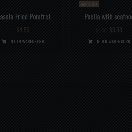
ANGEBOT!
asala Fried Pomfret
Paella with seafoo
$
4.50
$
3.50
$
4.50
IN DEN WARENKORB
IN DEN WARENKORB
 - Samstag
Adresse :