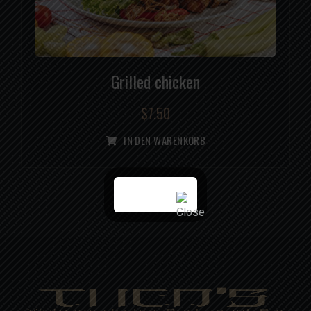
Grilled chicken
$
7.50
IN DEN WARENKORB