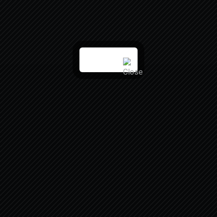
 - Samstag
Adresse :
 14:30 & 17:30 - 23:00 Uhr
Hesseloherstraße 7, 
München
age
 14:30 & 17:30 - 23:00 Uhr
E-Mail :
thens@gmx.net